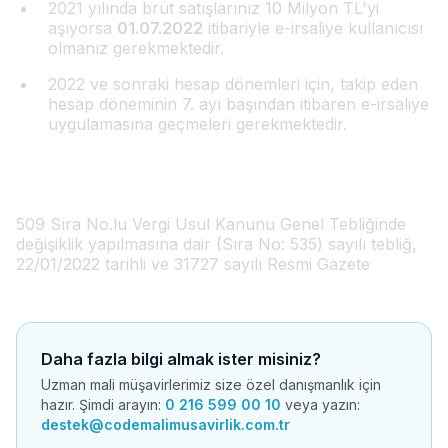
2021 yılında brüt satışlarınız 10 Milyon TL'yi
aşıyorsa
01.07.2022
itibariyle e-irsaliye kullanıcısı
olmanız gerekmektedir.
2022 ve sonraki hesap dönemleri için, takip eden
hesap döneminin 7. ayı başından itibaren e-irsaliye
uygulamasına geçmeleri gerekmektedir.
Mevzuat Kaynağı
509 Sıra No.lu Vergi Usul Kanunu Genel Tebliğinde
değişiklik yapılmasına dair (Sıra No: 535) sayılı tebliğ,
22/01/2022 tarihli ve 31727 sayılı Resmi Gazete
Daha fazla bilgi almak ister misiniz?
Uzman mali müşavirlerimiz size özel danışmanlık için
hazır. Şimdi arayın:
0 216 599 00 10
veya yazın:
destek@codemalimusavirlik.com.tr