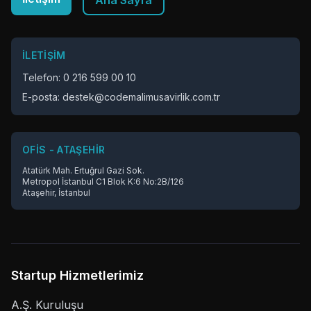
Ana Sayfa
İLETIŞIM
Telefon: 0 216 599 00 10
E-posta: destek@codemalimusavirlik.com.tr
OFIS - ATAŞEHIR
Atatürk Mah. Ertuğrul Gazi Sok.
Metropol İstanbul C1 Blok K:6 No:2B/126
Ataşehir, İstanbul
Startup Hizmetlerimiz
A.Ş. Kuruluşu