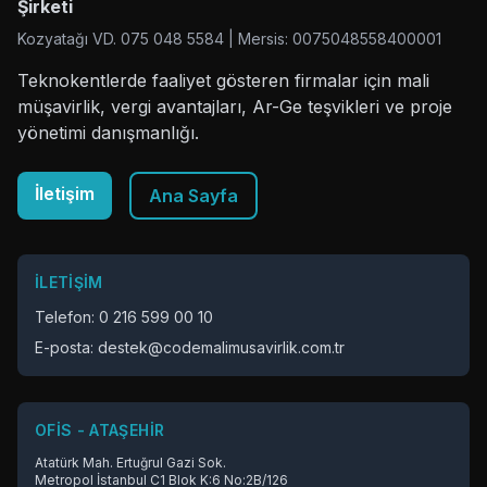
Şirketi
Kozyatağı VD. 075 048 5584 | Mersis: 0075048558400001
Teknokentlerde faaliyet gösteren firmalar için mali
müşavirlik, vergi avantajları, Ar-Ge teşvikleri ve proje
yönetimi danışmanlığı.
İletişim
Ana Sayfa
İLETIŞIM
Telefon: 0 216 599 00 10
E-posta: destek@codemalimusavirlik.com.tr
OFIS - ATAŞEHIR
Atatürk Mah. Ertuğrul Gazi Sok.
Metropol İstanbul C1 Blok K:6 No:2B/126